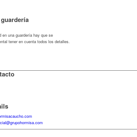
 guardería
ad en una guardería hay que se
tal tener en cuenta todos los detalles.
tacto
ono: 966592386
: 646409653
ils
rmisacaucho.com
cial@grupohormisa.com