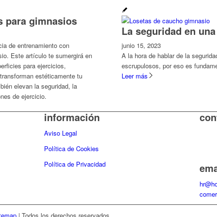
s para gimnasios
La seguridad en una
cia de entrenamiento con
junio 15, 2023
io. Este artículo te sumergirá en
A la hora de hablar de la segurid
rficies para ejercicios,
escrupulosos, por eso es fundamen
transforman estéticamente tu
Leer más
ién elevan la seguridad, la
ones de ejercicio.
información
con
Aviso Legal
Télef
Móvil
Política de Cookies
Política de Privacidad
ema
hr@ho
comer
temap
|
Todos los derechos reservados.