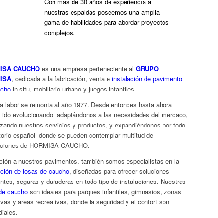
Con más de 30 años de experiencía a
nuestras espaldas poseemos
una amplia
gama de habilidades para abordar proyectos
complejos.
ISA CAUCHO
es una empresa perteneciente al
GRUPO
ISA
, dedicada a la fabricación, venta e
instalación de pavimento
ucho
in situ, mobiliario urbano y juegos infantiles.
a labor se remonta al año 1977. Desde entonces hasta ahora
ido evolucionando, adaptándonos a las necesidades del mercado,
izando nuestros servicios y productos, y expandiéndonos por todo
ritorio español, donde se pueden contemplar multitud de
laciones de HORMISA CAUCHO.
ción a nuestros pavimentos, también somos especialistas en la
ación de losas de caucho
, diseñadas para ofrecer soluciones
entes, seguras y duraderas en todo tipo de instalaciones. Nuestras
de caucho
son ideales para parques infantiles, gimnasios, zonas
ivas y áreas recreativas, donde la seguridad y el confort son
diales.