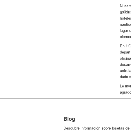
Nuest
(públi
hotele
náutic
lugar 
elemen
En HO
depart
oficin
desarr
entrel
duda s
Le inv
agrado
Blog
Descubre información sobre losetas de