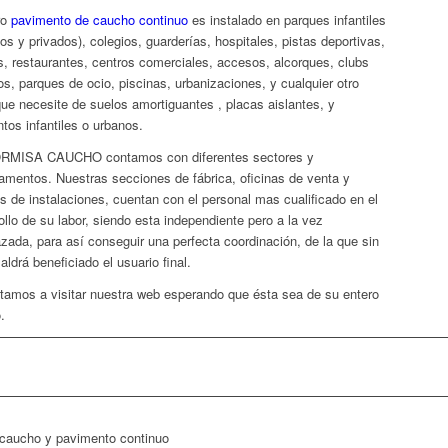
ro
pavimento de caucho continuo
es instalado en parques infantiles
cos y privados), colegios, guarderías, hospitales, pistas deportivas,
s, restaurantes, centros comerciales, accesos, alcorques, clubs
os, parques de ocio, piscinas, urbanizaciones, y cualquier otro
que necesite de suelos amortiguantes , placas aislantes, y
tos infantiles o urbanos.
RMISA CAUCHO contamos con diferentes sectores y
amentos. Nuestras secciones de fábrica, oficinas de venta y
as de instalaciones, cuentan con el personal mas cualificado en el
ollo de su labor, siendo esta independiente pero a la vez
azada, para así conseguir una perfecta coordinación, de la que sin
aldrá beneficiado el usuario final.
itamos a visitar nuestra web esperando que ésta sea de su entero
.
Rellene el formulario 
nosotros nos pondremo
 caucho y pavimento continuo