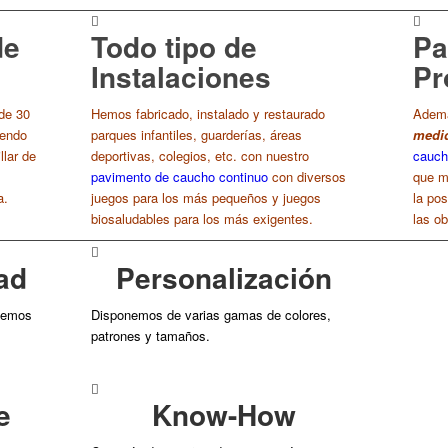
de
Todo tipo de
Pa
Instalaciones
Pr
de 30
Hemos fabricado, instalado y restaurado
Adem
iendo
parques infantiles, guarderías, áreas
medid
llar de
deportivas, colegios, etc. con nuestro
cauch
pavimento de caucho continuo
con diversos
que m
a.
juegos para los más pequeños y juegos
la pos
biosaludables para los más exigentes.
las ob
ad
Personalización
enemos
Disponemos de varias gamas de colores,
patrones y tamaños.
e
Know-How