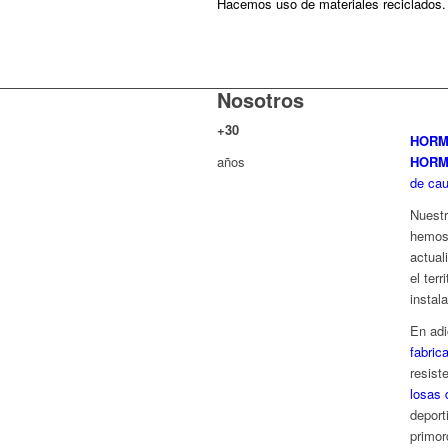
Hacemos uso de materiales reciclados.
Nosotros
+
30
HORM
años
HORM
de ca
Nuestr
hemos 
actual
el ter
insta
En adi
fabric
resist
losas 
deport
primor