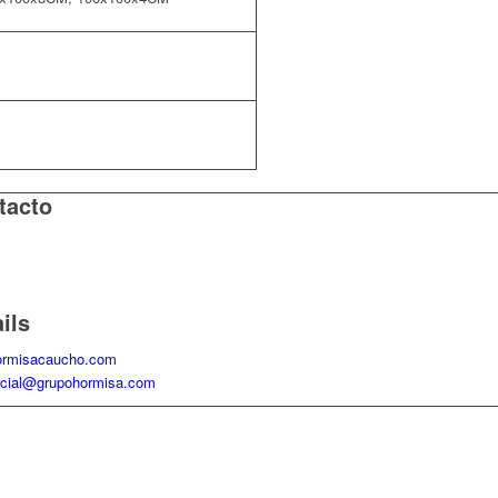
tacto
ono: 966592386
: 646409653
ils
rmisacaucho.com
cial@grupohormisa.com