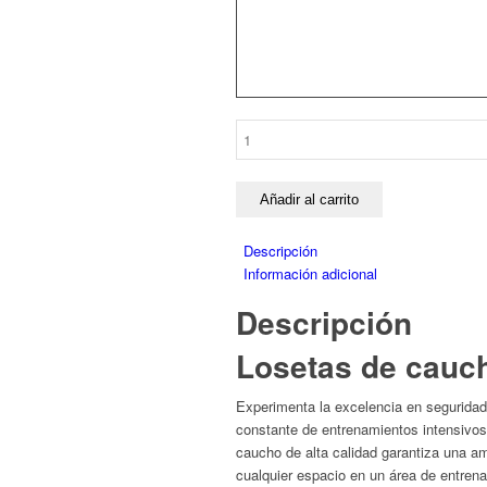
LOSAS
DE
CAUCHO
PARA
Añadir al carrito
GIMNASIO
100x100
Descripción
NEGRA
Información adicional
MOTAS
Descripción
VERDES
cantidad
Losetas de cauch
Experimenta la excelencia en seguridad
constante de entrenamientos intensivos,
caucho de alta calidad garantiza una am
cualquier espacio en un área de entrena