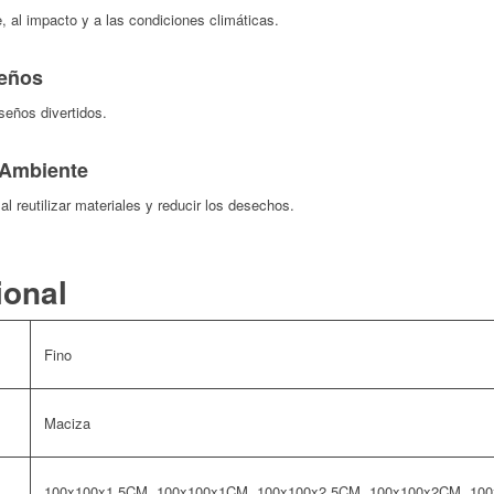
, al impacto y a las condiciones climáticas.
seños
seños divertidos.
 Ambiente
l reutilizar materiales y reducir los desechos.
ional
Fino
Maciza
100x100x1.5CM, 100x100x1CM, 100x100x2.5CM, 100x100x2CM, 10